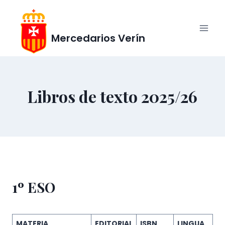
Saltar
al
Contenido
Mercedarios Verín
Libros de texto 2025/26
1º ESO
MATERIA
EDITORIAL
ISBN
LINGUA