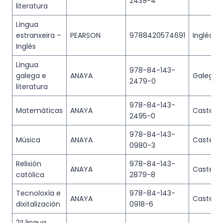
2439-4
literatura
Lingua
estranxeira –
PEARSON
9788420574691
Inglés
Inglés
Lingua
978-84-143-
galega e
ANAYA
Galego
2479-0
literatura
978-84-143-
Matemáticas
ANAYA
Castelá
2495-0
978-84-143-
Música
ANAYA
Castelá
0980-3
Relixión
978-84-143-
ANAYA
Castelá
católica
2879-8
Tecnoloxía e
978-84-143-
ANAYA
Castelá
dixitalización
0918-6
2ª lingua