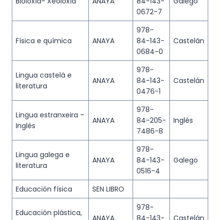
Bioloxía- Xeoloxía
ANAYA
84-143-
Galego
0672-7
978-
Física e química
ANAYA
84-143-
Castelán
0684-0
978-
Lingua castelá e
ANAYA
84-143-
Castelán
literatura
0476-1
978-
Lingua estranxeira –
ANAYA
84-205-
Inglés
Inglés
7486-8
978-
Lingua galega e
ANAYA
84-143-
Galego
literatura
0516-4
Educación física
SEN LIBRO
978-
Educación plástica,
ANAYA
84-143-
Castelán